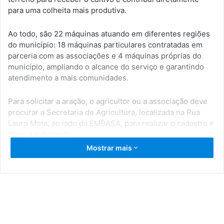
para uma colheita mais produtiva.
Ao todo, são 22 máquinas atuando em diferentes regiões
do município: 18 máquinas particulares contratadas em
parceria com as associações e 4 máquinas próprias do
município, ampliando o alcance do serviço e garantindo
atendimento a mais comunidades.
Para solicitar a aração, o agricultor ou a associação deve
procurar a Secretaria de Agricultura, localizada na Rua
Lauro Mota, ao lado da EMBASA, para realizar o cadastro e
fazer a solicitação.
Mostrar mais
Terra preparada, produção fortalecida: o trabalho segue
valorizando o homem e a mulher do campo.