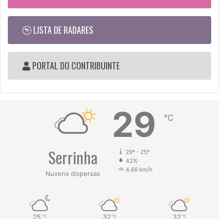
LISTA DE RADARES
PORTAL DO CONTRIBUINTE
29
℃
Serrinha
29º - 25º
42%
4.66 km/h
Nuvens dispersas
25
32
32
℃
℃
℃