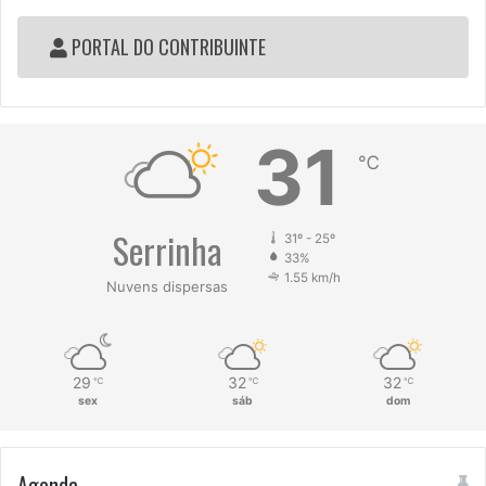
PORTAL DO CONTRIBUINTE
31
℃
Serrinha
31º - 25º
33%
1.55 km/h
Nuvens dispersas
29
32
32
℃
℃
℃
sex
sáb
dom
Agenda