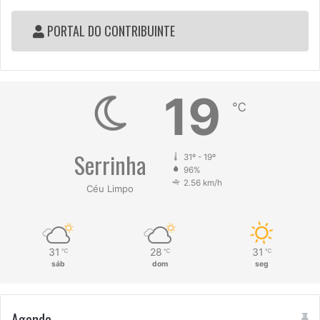
PORTAL DO CONTRIBUINTE
19
℃
Serrinha
31º - 19º
96%
2.56 km/h
Céu Limpo
31
28
31
℃
℃
℃
sáb
dom
seg
Agenda