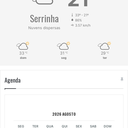
Serrinha
33º - 21º
86%
3.57 km/h
Nuvens dispersas
33
31
29
℃
℃
℃
dom
seg
ter
Agenda
2026 AGOSTO
SEG
TER
QUA
QUI
SEX
SAB
DOM