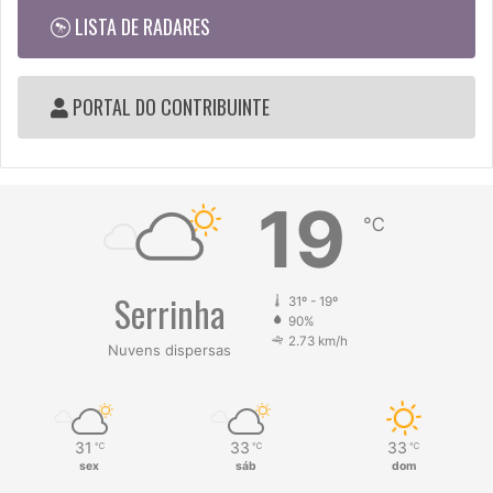
LISTA DE RADARES
PORTAL DO CONTRIBUINTE
19
℃
Serrinha
31º - 19º
90%
2.73 km/h
Nuvens dispersas
31
33
33
℃
℃
℃
sex
sáb
dom