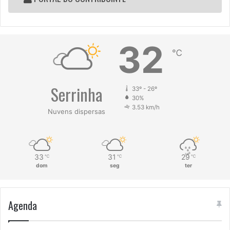
32
℃
Serrinha
33º - 26º
30%
3.53 km/h
Nuvens dispersas
33
31
29
℃
℃
℃
dom
seg
ter
Agenda