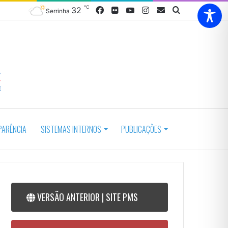
℃
32
Facebook
Flickr
YouTube
Instagram
Webmail
Procurar
Serrinha
por
PARÊNCIA
SISTEMAS INTERNOS
PUBLICAÇÕES
VERSÃO ANTERIOR | SITE PMS