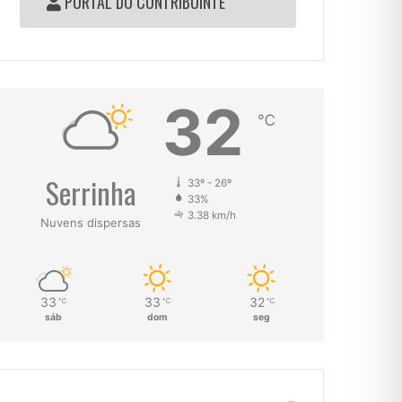
PORTAL DO CONTRIBUINTE
32
℃
Serrinha
33º - 26º
33%
3.38 km/h
Nuvens dispersas
33
33
32
℃
℃
℃
sáb
dom
seg