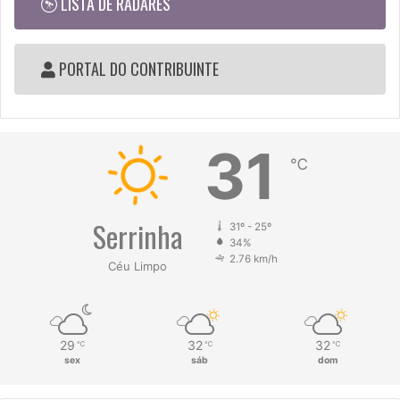
LISTA DE RADARES
PORTAL DO CONTRIBUINTE
31
℃
Serrinha
31º - 25º
34%
2.76 km/h
Céu Limpo
29
32
32
℃
℃
℃
sex
sáb
dom