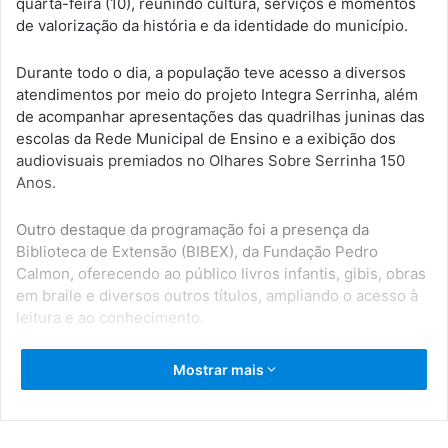
quarta-feira (10), reunindo cultura, serviços e momentos
de valorização da história e da identidade do município.
Durante todo o dia, a população teve acesso a diversos
atendimentos por meio do projeto Integra Serrinha, além
de acompanhar apresentações das quadrilhas juninas das
escolas da Rede Municipal de Ensino e a exibição dos
audiovisuais premiados no Olhares Sobre Serrinha 150
Anos.
Outro destaque da programação foi a presença da
Biblioteca de Extensão (BIBEX), da Fundação Pedro
Calmon, oferecendo ao público livros infantis, gibis, obras
em braile e diversos outros títulos, ampliando o acesso à
leitura e ao conhecimento.
As comemorações dos 150 anos continuam ao longo da
Mostrar mais
semana com uma programação especial repleta de
atrações culturais, serviços e atividades para toda a
população.