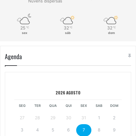
Nuvens dispersas
25
32
32
℃
℃
℃
sex
sáb
dom
Agenda
2026 AGOSTO
SEG
TER
QUA
QUI
SEX
SAB
DOM
27
28
29
30
31
1
2
3
4
5
6
7
8
9