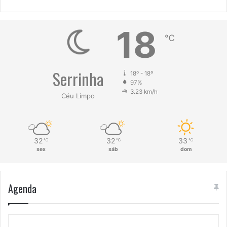
18
℃
Serrinha
18º - 18º
97%
3.23 km/h
Céu Limpo
32
32
33
℃
℃
℃
sex
sáb
dom
Agenda