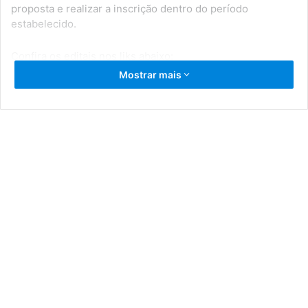
proposta e realizar a inscrição dentro do período
estabelecido.
Confira os editais nos liks abaixo:
Mostrar mais
https://bit.ly/pnabserrinha2026bloco2
https://bit.ly/editaisbloco2pnabserrinha2026
Em caso de dúvidas, os agentes culturais podem procurar
a Secretaria de Cultura e Juventude, localizada na Rua
André Negreiros Falcão, no Ginásio. Também estão
disponíveis o WhatsApp (75) 99861-7954 e o e-mail
culturajuventudeserrinha@gmail.com
.