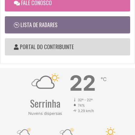
FALE CONOSCO
LISTA DE RADARES
PORTAL DO CONTRIBUINTE
22
℃
Serrinha
32º - 22º
74%
3.29 km/h
Nuvens dispersas