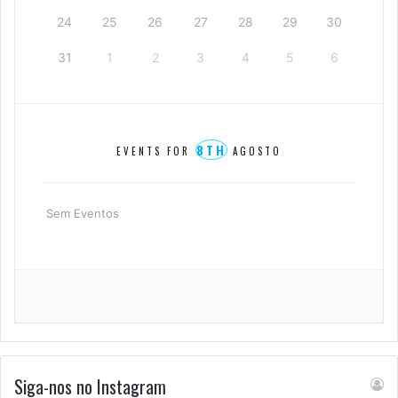
24
25
26
27
28
29
30
31
1
2
3
4
5
6
8TH
EVENTS FOR
AGOSTO
Sem Eventos
Siga-nos no Instagram