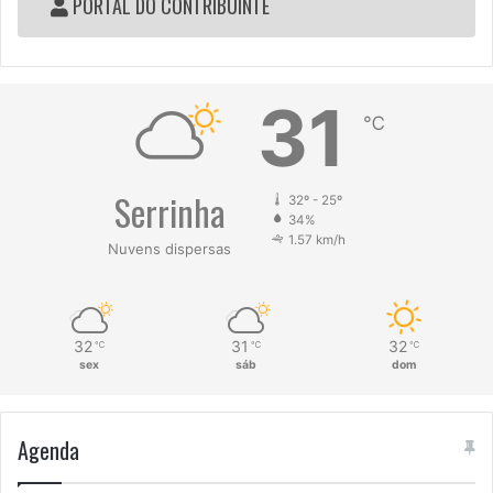
PORTAL DO CONTRIBUINTE
31
℃
Serrinha
32º - 25º
34%
1.57 km/h
Nuvens dispersas
32
31
32
℃
℃
℃
sex
sáb
dom
Agenda