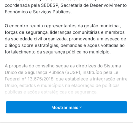
coordenada pela SEDESP, Secretaria de Desenvolvimento
Econômico e Serviços Públicos.
O encontro reuniu representantes da gestão municipal,
forças de segurança, lideranças comunitárias e membros
da sociedade civil organizada, promovendo um espaço de
diálogo sobre estratégias, demandas e ações voltadas ao
fortalecimento da segurança pública no município.
A proposta do conselho segue as diretrizes do Sistema
Único de Segurança Pública (SUSP), instituído pela Lei
Federal nº 13.675/2018, que estabelece a integração entre
União, estados e municípios na elaboração de políticas
públicas e ações estratégicas de segurança.
Durante a reunião, foram apresentados os objetivos do
Mostrar mais
COMSEP, que terá função consultiva e deliberativa,
atuando como elo entre a população, o poder público e as
forças de segurança. O conselho permitirá ampliar a
participação social, ouvir demandas da comunidade e