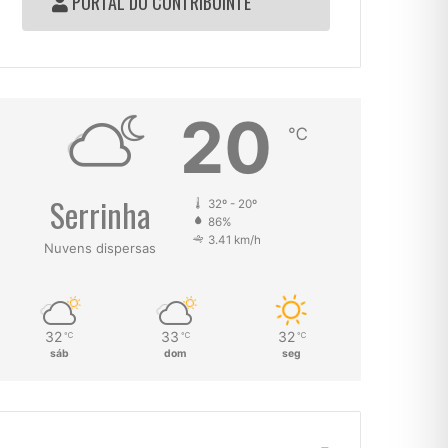
PORTAL DO CONTRIBUINTE
20
℃
Serrinha
32º - 20º
86%
3.41 km/h
Nuvens dispersas
32
33
32
℃
℃
℃
sáb
dom
seg