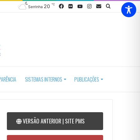
℃
20
Facebook
Flickr
YouTube
Instagram
Webmail
Procurar
Serrinha
por
PARÊNCIA
SISTEMAS INTERNOS
PUBLICAÇÕES
VERSÃO ANTERIOR | SITE PMS