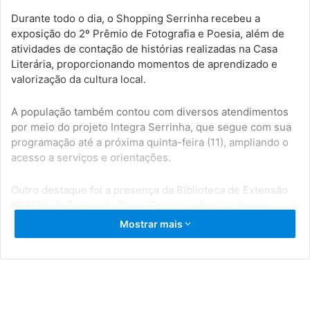
Durante todo o dia, o Shopping Serrinha recebeu a
exposição do 2º Prêmio de Fotografia e Poesia, além de
atividades de contação de histórias realizadas na Casa
Literária, proporcionando momentos de aprendizado e
valorização da cultura local.
A população também contou com diversos atendimentos
por meio do projeto Integra Serrinha, que segue com sua
programação até a próxima quinta-feira (11), ampliando o
acesso a serviços e orientações.
Outro destaque foi a presença da Biblioteca de Extensão
(BIBEX), da
Fundação Pedro Calmon
, oferecendo ao
público livros infantis, gibis, obras em braile e diversos
Mostrar mais
outros títulos. A iniciativa permanece disponível até esta
quarta-feira.
À noite, a quadrilha Ecologia Para Manter a Tradição,
premiada no 2º Prêmio Municipal de Quadrilhas Juninas,