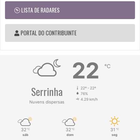
oportunidades de aprendizado, convivência e construção
de cidadania.
LISTA DE RADARES
PORTAL DO CONTRIBUINTE
Prefeitura de Serrinha
22
℃
Serrinha
22º - 22º
76%
4.29 km/h
Nuvens dispersas
32
32
31
℃
℃
℃
sáb
dom
seg