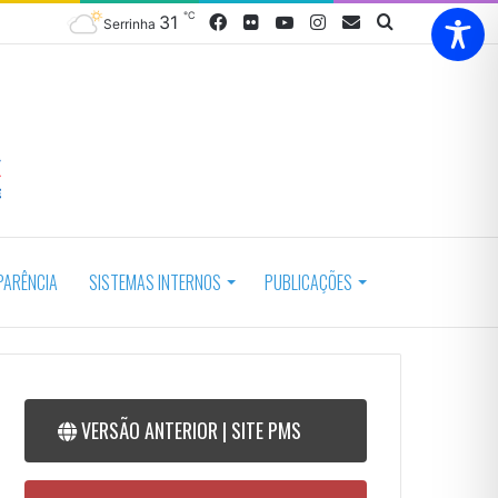
℃
31
Facebook
Flickr
YouTube
Instagram
Webmail
Procurar
Serrinha
por
PARÊNCIA
SISTEMAS INTERNOS
PUBLICAÇÕES
VERSÃO ANTERIOR | SITE PMS