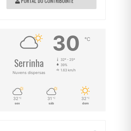
PORTAL DO CONTRIBUINTE
30
℃
Serrinha
32º - 25º
39%
1.63 km/h
Nuvens dispersas
32
31
32
℃
℃
℃
sex
sáb
dom