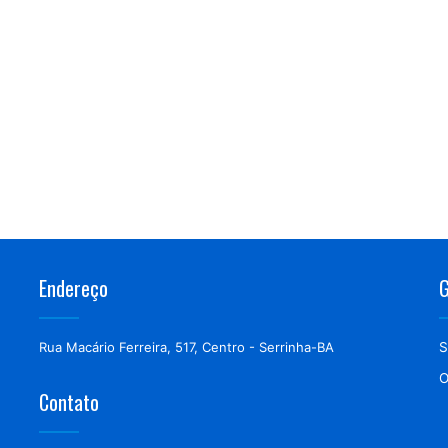
Endereço
G
Rua Macário Ferreira, 517, Centro - Serrinha-BA
S
O
Contato