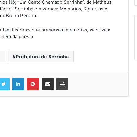
arlos Nô; “Um Canto Chamado Serrinha”, de Matheus
tão; e “Serrinha em versos: Memórias, Riquezas e
or Bruno Pereira.
entam histórias que preservam memórias, valorizam
 meio da poesia.
e
Prefeitura de Serrinha
Twitter
Linkedin
Pinterest
Compartilhar via e-mail
Imprimir