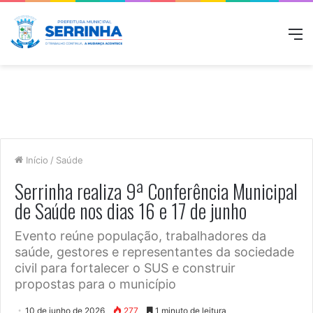
M
Início
/
Saúde
Serrinha realiza 9ª Conferência Municipal
de Saúde nos dias 16 e 17 de junho
Evento reúne população, trabalhadores da
saúde, gestores e representantes da sociedade
civil para fortalecer o SUS e construir
propostas para o município
10 de junho de 2026
277
1 minuto de leitura