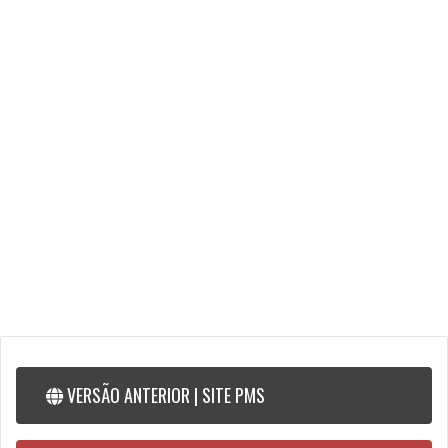
colaboração. Cuidar do povo é cuidar de Serrinha.
Conferência Municipal de Saúde
Prefeitura de Serrinha
Saúde
VERSÃO ANTERIOR | SITE PMS