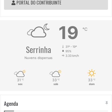
PORTAL DO CONTRIBUINTE
19
℃
Serrinha
31º - 19º
95%
3.33 km/h
Nuvens dispersas
31
33
33
℃
℃
℃
sex
sáb
dom
Agenda