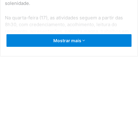
solenidade.
Na quarta-feira (17), as atividades seguem a partir das
8h30, com credenciamento, acolhimento, leitura do
regimento, apresentações, palestra magna, trabalhos em
grupo, discussões, priorização de propostas e plenária
Mostrar mais
final. A programação será encerrada no turno da tarde,
com a apresentação final do Conselho Municipal de
Saúde, agradecimentos e coffee-break.
A Conferência Municipal de Saúde é um momento
fundamental para ouvir a população, debater ideias, avaliar
caminhos e propor melhorias para o Sistema Único de
Saúde (SUS). A participação dos usuários, trabalhadores
da saúde, gestores e representantes da sociedade civil
contribui diretamente para a construção de uma saúde
pública cada vez mais eficiente, democrática e acolhedora.
A Prefeitura reforça o convite para que a população
participe deste importante momento de cidadania e