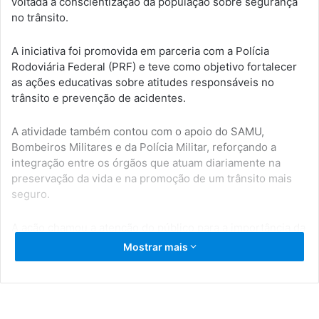
voltada à conscientização da população sobre segurança
no trânsito.
A iniciativa foi promovida em parceria com a Polícia
Rodoviária Federal (PRF) e teve como objetivo fortalecer
as ações educativas sobre atitudes responsáveis no
trânsito e prevenção de acidentes.
A atividade também contou com o apoio do SAMU,
Bombeiros Militares e da Polícia Militar, reforçando a
integração entre os órgãos que atuam diariamente na
preservação da vida e na promoção de um trânsito mais
seguro.
A ação chamou a atenção do público para a importância da
prudência, do respeito às leis de trânsito e da adoção de
Mostrar mais
comportamentos conscientes por motoristas,
motociclistas, ciclistas e pedestres.
Promover a educação no trânsito é fundamental para