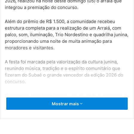
2026, realizou na noite deste domingo (05) o arraiá que
integrou a premiação do concurso.
Além do prêmio de R$ 1.500, a comunidade recebeu
estrutura completa para a realização de um Arraiá, com
palco, som, iluminação, Trio Nordestino e quadrilha junina,
proporcionando uma noite de muita animação para
moradores e visitantes.
A festa foi marcada pela valorização da cultura junina,
reunindo música, tradição e o espírito comunitário que
fizeram do Subaé o grande vencedor da edição 2026 do
concurso.
O momento também reforçou a criatividade, o empenho e
a união da comunidade, que contribuiu para deixar o São
Mostrar mais
João de Serrinha ainda mais bonito.
Parabéns ao Subaé e a todos que fizeram parte dessa
conquista.