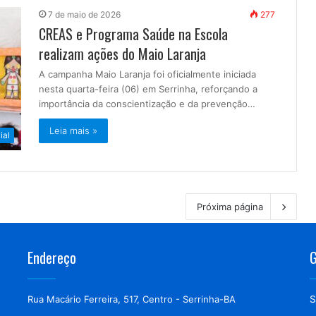
7 de maio de 2026
277
CREAS e Programa Saúde na Escola
realizam ações do Maio Laranja
A campanha Maio Laranja foi oficialmente iniciada
nesta quarta-feira (06) em Serrinha, reforçando a
importância da conscientização e da prevenção…
Leia mais »
ial
Próxima página
Endereço
G
Rua Macário Ferreira, 517, Centro - Serrinha-BA
S