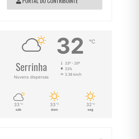
PORTAL DO CONTRIBUINTE
32
℃
Serrinha
33º - 26º
33%
3.38 km/h
Nuvens dispersas
33
33
32
℃
℃
℃
sáb
dom
seg