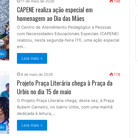
11 de maio de 2026
198
CAPENE realiza ação especial em
homenagem ao Dia das Mães
O Centro de Atendimento Pedagógico a Pessoas
com Necessidades Educacionais Especiais (CAPENE)
realizou, nesta segunda-feira (11), uma ação especial
em…
ão
Leia mais »
8 de maio de 2026
178
Projeto Praça Literária chega à Praça da
Urbis no dia 15 de maio
O Projeto Praça Literária chega, desta vez, à Praça
Rubem Carneiro, no bairro Urbis, com uma manhã
dedicada à leitura,…
Leia mais »
ão