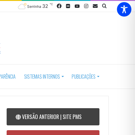
℃
32
Facebook
Flickr
YouTube
Instagram
Webmail
Procurar
Serrinha
por
PARÊNCIA
SISTEMAS INTERNOS
PUBLICAÇÕES
VERSÃO ANTERIOR | SITE PMS