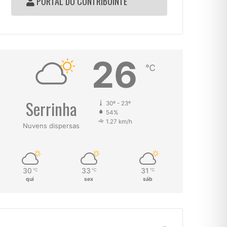
PORTAL DO CONTRIBUINTE
26
℃
Serrinha
30º - 23º
54%
1.27 km/h
Nuvens dispersas
30
33
31
℃
℃
℃
qui
sex
sáb