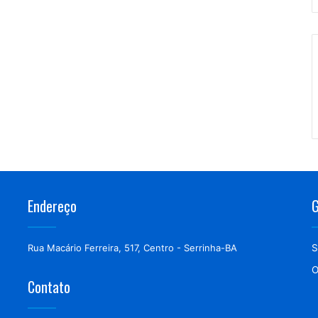
Endereço
G
Rua Macário Ferreira, 517, Centro - Serrinha-BA
S
O
Contato