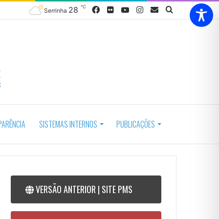
℃
28
Facebook
Flickr
YouTube
Instagram
Webmail
Procurar
Serrinha
por
PARÊNCIA
SISTEMAS INTERNOS
PUBLICAÇÕES
VERSÃO ANTERIOR | SITE PMS