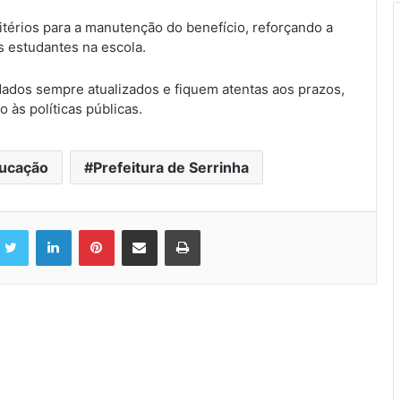
érios para a manutenção do benefício, reforçando a
s estudantes na escola.
dados sempre atualizados e fiquem atentas aos prazos,
 às políticas públicas.
ucação
Prefeitura de Serrinha
Twitter
Linkedin
Pinterest
Compartilhar via e-mail
Imprimir