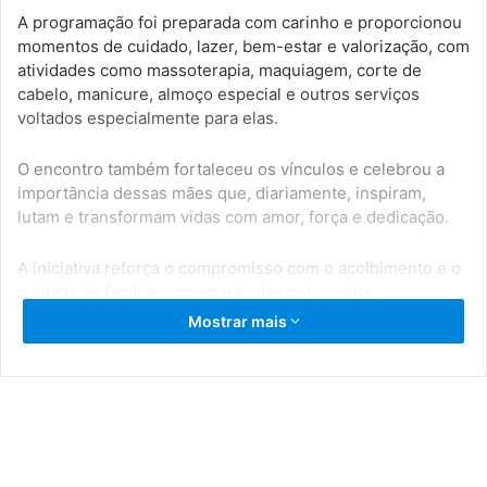
A programação foi preparada com carinho e proporcionou
momentos de cuidado, lazer, bem-estar e valorização, com
atividades como massoterapia, maquiagem, corte de
cabelo, manicure, almoço especial e outros serviços
voltados especialmente para elas.
O encontro também fortaleceu os vínculos e celebrou a
importância dessas mães que, diariamente, inspiram,
lutam e transformam vidas com amor, força e dedicação.
A iniciativa reforça o compromisso com o acolhimento e o
cuidado às famílias acompanhadas pelo centro,
promovendo momentos de atenção e reconhecimento
Mostrar mais
para quem exerce um papel tão importante na vida dos
alunos.