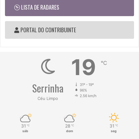
LISTA DE RADARES
PORTAL DO CONTRIBUINTE
19
℃
Serrinha
31º - 19º
96%
2.56 km/h
Céu Limpo
31
28
31
℃
℃
℃
sáb
dom
seg