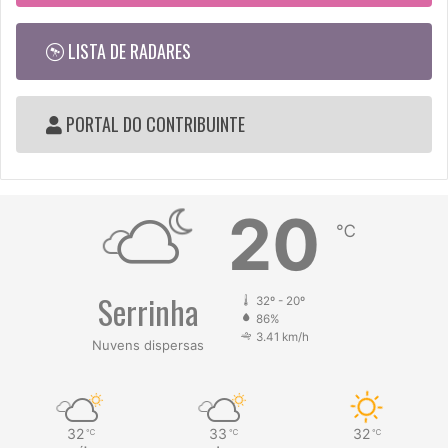
LISTA DE RADARES
PORTAL DO CONTRIBUINTE
20
℃
Serrinha
32º - 20º
86%
3.41 km/h
Nuvens dispersas
32
33
32
℃
℃
℃