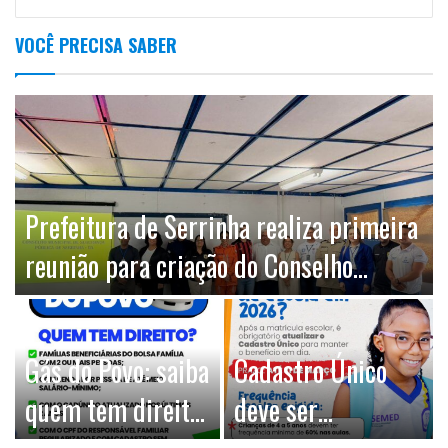
VOCÊ PRECISA SABER
Prefeitura de Serrinha realiza primeira
reunião para criação do Conselho
Municipal de Segurança Pública
Gás do Povo: saiba
Cadastro Único
quem tem direito
deve ser