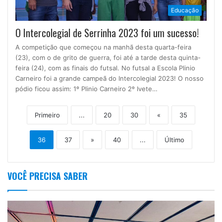
Educação
O Intercolegial de Serrinha 2023 foi um sucesso!
A competição que começou na manhã desta quarta-feira
(23), com o de grito de guerra, foi até a tarde desta quinta-
feira (24), com as finais do futsal. No futsal a Escola Plinio
Carneiro foi a grande campeã do Intercolegial 2023! O nosso
pódio ficou assim: 1º Plinio Carneiro 2º Ivete…
Primeiro
...
20
30
«
35
36
37
»
40
...
Último
VOCÊ PRECISA SABER