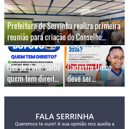
Prefeitura de Serrinha realiza primeira
reunião para criação do Conselho
Municipal de Segurança Pública
Gás do Povo: saiba
Cadastro Único
quem tem direito
deve ser
e como consultar
atualizado em caso
o benefício
de mudança de
escola em 2026
FALA SERRINHA
Queremos te ouvir! A sua opinião nos auxilia a