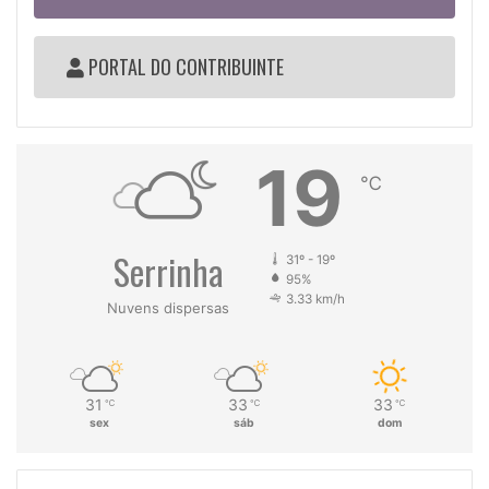
PORTAL DO CONTRIBUINTE
19
℃
Serrinha
31º - 19º
95%
3.33 km/h
Nuvens dispersas
31
33
33
℃
℃
℃
sex
sáb
dom