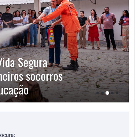
Vida Segura
meiros socorros
ducação
rocura: