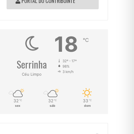
PORTAL DO CONTRIBUINTE
18
℃
Serrinha
32º - 17º
98%
3 km/h
Céu Limpo
32
32
33
℃
℃
℃
sex
sáb
dom